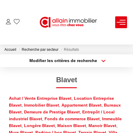
VENTES
LOCATIONS
Accueil
Recherche par secteur
Résultats
Modifier les critères de recherche
Type de transaction
Localisation
ESTIMATION
Acheter
Localisation
Blavet
Type de bien
SYNDIC
Sélectionnez...
Surface min
Achat / Vente Entreprise Blavet
,
Location Entreprise
Plus de critères
Budget max
NOS AGENCES
Blavet
,
Immobilier Blavet
,
Appartement Blavet
,
Bureaux
Blavet
,
Demeure de Prestige Blavet
,
Entrepôt / Local
Créer une alerte
Nous Contacter
industriel Blavet
,
Fonds de commerce Blavet
,
Immeuble
Nos Offres D'emploi
Blavet
,
Longère Blavet
,
Maison Blavet
,
Manoir Blavet
,
Murs Blavet
,
Parking / box Blavet
,
Terrain Blavet
,
Villa