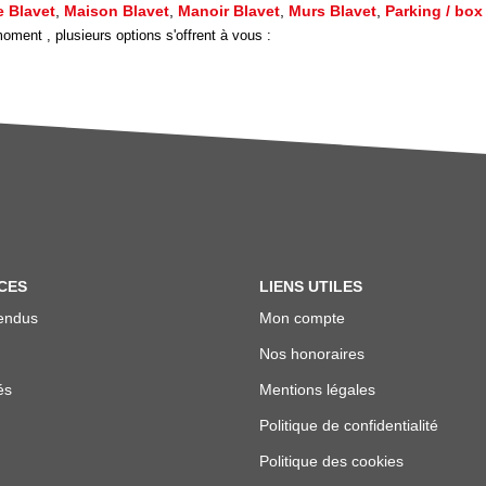
 Blavet
,
Maison Blavet
,
Manoir Blavet
,
Murs Blavet
,
Parking / box
ment , plusieurs options s'offrent à vous :
CES
LIENS UTILES
endus
Mon compte
Nos honoraires
és
Mentions légales
Politique de confidentialité
Politique des cookies