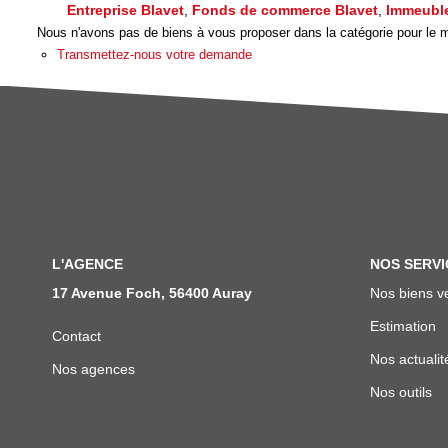
Entreprise Blavet
,
Fonds de commerce Blavet
,
Immeuble
Nous n'avons pas de biens à vous proposer dans la catégorie pour le mo
Transmettez-nous votre demande
L'AGENCE
NOS SERVI
17 Avenue Foch, 56400 Auray
Nos biens v
Estimation
Contact
Nos actualit
Nos agences
Nos outils