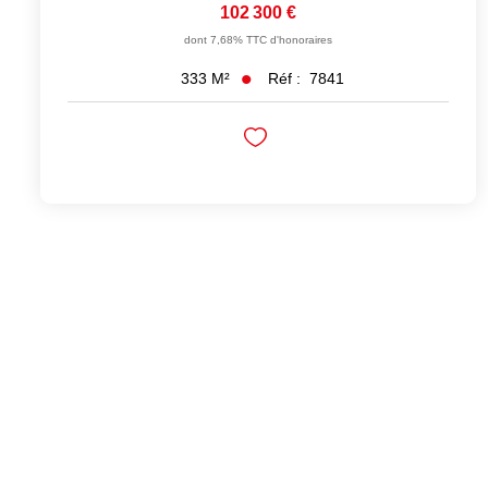
102 300 €
dont 7,68% TTC d'honoraires
Réf :
7841
333
M²