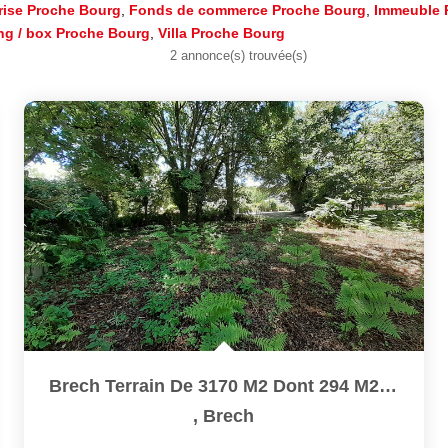
rise Proche Bourg
,
Fonds de commerce Proche Bourg
,
Immeuble 
ng / box Proche Bourg
,
Villa Proche Bourg
2 annonce(s) trouvée(s)
Brech Terrain De 3170 M2 Dont 294 M2 Constructibles
,
Brech