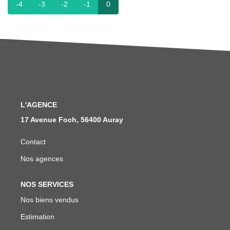
Nous Rejoindre
-4
-3
-2
-1
0
Avis Clients
Nos Actualités
LOCATIONS VACANCES
MON COMPTE
L'AGENCE
17 Avenue Foch, 56400 Auray
Contact
Nos agences
NOS SERVICES
Nos biens vendus
Estimation