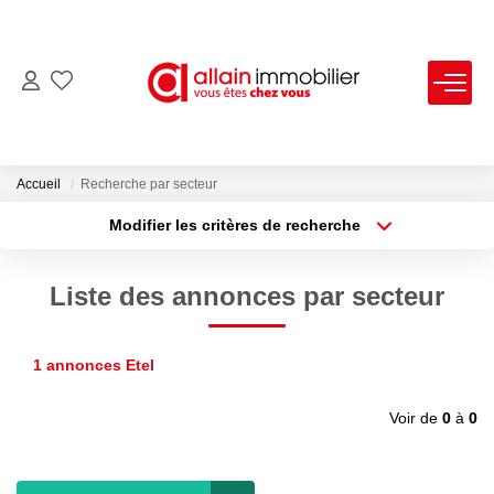
VENTES
LOCATIONS
Accueil
Recherche par secteur
Modifier les critères de recherche
Type de transaction
Localisation
ESTIMATION
Acheter
Localisation
Liste des annonces par secteur
Type de bien
SYNDIC
Sélectionnez...
Surface min
1 annonces Etel
Plus de critères
Budget max
NOS AGENCES
Voir de
0
à
0
Créer une alerte
Nous Contacter
Nos Offres D'emploi