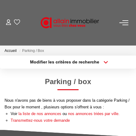
VENTES
LOCATIONS
Accueil
Parking / Box
Modifier les critères de recherche
ESTIMATION
Localisation
Type de transaction
Surface min
Parking / box
Type de bien
SYNDIC
Plus de critères
Budget max
Nous n'avons pas de biens à vous proposer dans la catégorie Parking /
NOS AGENCES
Créer une alerte
Box pour le moment , plusieurs options s'offrent à vous :
Voir
la liste de nos annonces
ou
nos annonces triées par ville.
Nous Contacter
Transmettez-nous votre demande
Nos Offres D'emploi
Nous Rejoindre