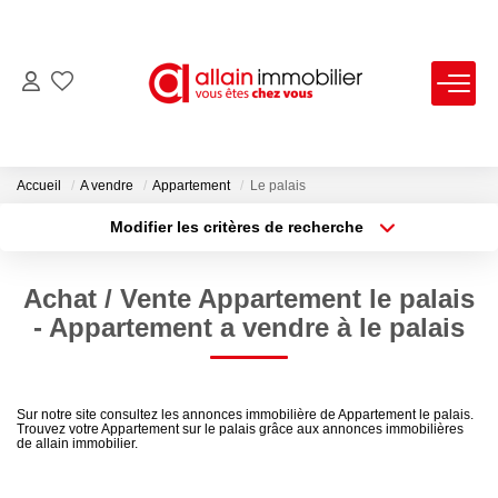
VENTES
LOCATIONS
Accueil
A vendre
Appartement
Le palais
Modifier les critères de recherche
Type de transaction
Localisation
ESTIMATION
Acheter
Localisation
Achat / Vente Appartement le palais
Type de bien
SYNDIC
Sélectionnez...
Surface min
- Appartement a vendre à le palais
Plus de critères
Budget max
NOS AGENCES
Sur notre site consultez les annonces immobilière de Appartement le palais.
Trouvez votre Appartement sur le palais grâce aux annonces immobilières
Créer une alerte
Nous Contacter
de allain immobilier.
Nos Offres D'emploi