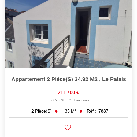
Appartement 2 Pièce(s) 34.92 M2
,
Le Palais
211 700 €
dont 5,85% TTC d'honoraires
35
M²
Réf :
7887
2
Pièce(s)