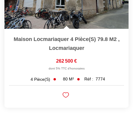
Maison Locmariaquer 4 Pièce(s) 79.8 M2
,
Locmariaquer
262 500 €
dont 5% TTC d'honoraires
80
M²
Réf :
7774
4
Pièce(s)