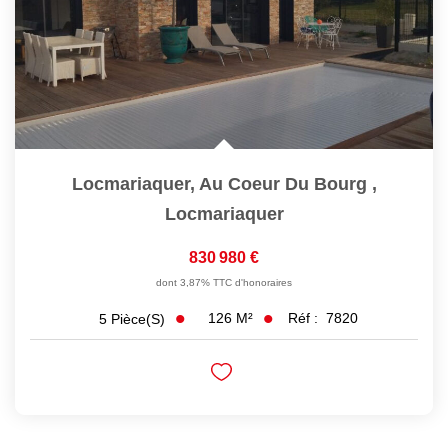
Locmariaquer, Au Coeur Du Bourg
,
Locmariaquer
830 980 €
dont 3,87% TTC d'honoraires
126
M²
Réf :
7820
5
Pièce(s)