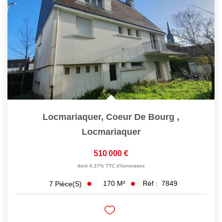
Locmariaquer, Coeur De Bourg
,
Locmariaquer
510 000 €
dont 4,37% TTC d'honoraires
170
M²
Réf :
7849
7
Pièce(s)