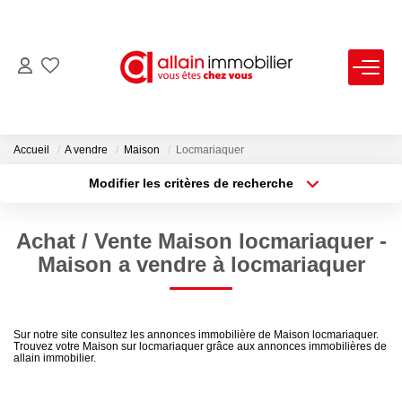
VENTES
LOCATIONS
Accueil
A vendre
Maison
Locmariaquer
Modifier les critères de recherche
Type de transaction
Localisation
ESTIMATION
Acheter
Localisation
Achat / Vente Maison locmariaquer -
Type de bien
SYNDIC
Sélectionnez...
Surface min
Maison a vendre à locmariaquer
Plus de critères
Budget max
NOS AGENCES
Sur notre site consultez les annonces immobilière de Maison locmariaquer.
Trouvez votre Maison sur locmariaquer grâce aux annonces immobilières de
Créer une alerte
Nous Contacter
allain immobilier.
Nos Offres D'emploi