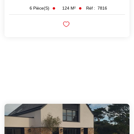
124
M²
Réf :
7816
6
Pièce(s)