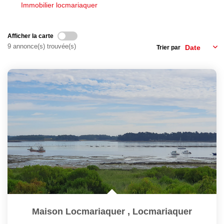
Nous Rejoindre
Immobilier locmariaquer
Avis Clients
Nos Actualités
Afficher la carte
9 annonce(s) trouvée(s)
Trier par
LOCATIONS VACANCES
MON COMPTE
Maison Locmariaquer
,
Locmariaquer