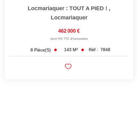
Locmariaquer : TOUT A PIED !
,
Locmariaquer
462 000 €
dont 5% TTC d'honoraires
143
M²
Réf :
7848
8
Pièce(s)