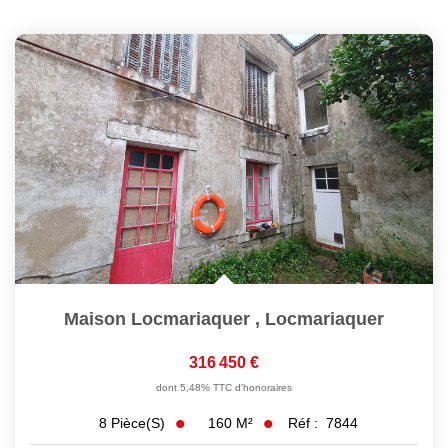
Maison Locmariaquer
,
Locmariaquer
316 450 €
dont 5,48% TTC d'honoraires
160
M²
Réf :
7844
8
Pièce(s)