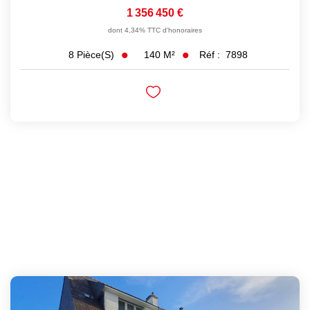
1 356 450 €
dont 4,34% TTC d'honoraires
140
M²
Réf :
7898
8
Pièce(s)