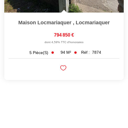
Maison Locmariaquer
,
Locmariaquer
794 850 €
dont 4,59% TTC d'honoraires
94
M²
Réf :
7874
5
Pièce(s)