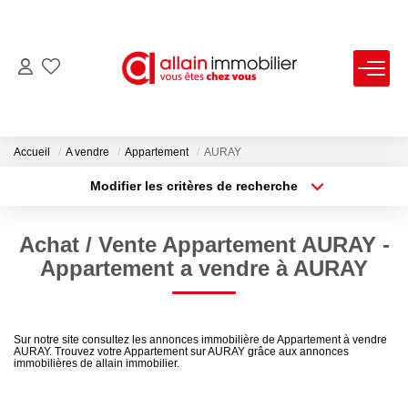
VENTES
LOCATIONS
Accueil
A vendre
Appartement
AURAY
Modifier les critères de recherche
Type de transaction
Localisation
ESTIMATION
Acheter
Localisation
Achat / Vente Appartement AURAY -
Type de bien
SYNDIC
Sélectionnez...
Surface min
Appartement a vendre à AURAY
Plus de critères
Budget max
NOS AGENCES
Sur notre site consultez les annonces immobilière de Appartement à vendre
AURAY. Trouvez votre Appartement sur AURAY grâce aux annonces
Créer une alerte
Nous Contacter
immobilières de allain immobilier.
Nos Offres D'emploi