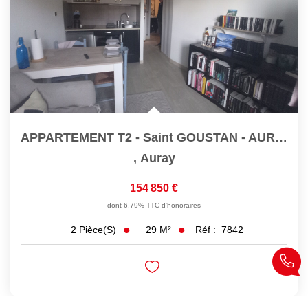
APPARTEMENT T2 - Saint GOUSTAN - AURAY
,
Auray
154 850 €
dont 6,79% TTC d'honoraires
29
M²
Réf :
7842
2
Pièce(s)