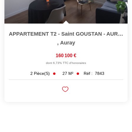
APPARTEMENT T2 - Saint GOUSTAN - AURAY
,
Auray
160 100 €
dont 6,73% TTC d'honoraires
27
M²
Réf :
7843
2
Pièce(s)