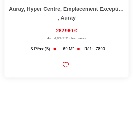
Auray, Hyper Centre, Emplacement Exceptionnel
,
Auray
282 960 €
dont 4,8% TTC d'honoraires
69
M²
Réf :
7890
3
Pièce(s)