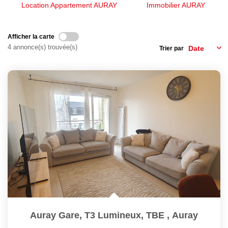
Nous Rejoindre
Location Appartement AURAY
Immobilier AURAY
Avis Clients
Nos Actualités
Afficher la carte
4 annonce(s) trouvée(s)
Trier par
LOCATIONS VACANCES
MON COMPTE
Auray Gare, T3 Lumineux, TBE
,
Auray