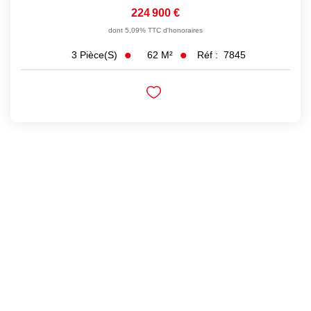
224 900 €
dont 5,09% TTC d'honoraires
62
M²
Réf :
7845
3
Pièce(s)