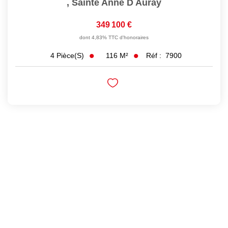
,
Sainte Anne D Auray
349 100 €
dont 4,83% TTC d'honoraires
116
M²
Réf :
7900
4
Pièce(s)