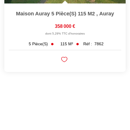
Maison Auray 5 Pièce(s) 115 M2
,
Auray
358 000 €
dont 5,29% TTC d'honoraires
115
M²
Réf :
7862
5
Pièce(s)