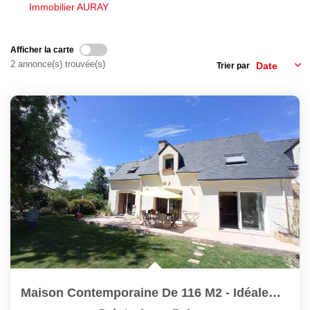
Nous Rejoindre
Immobilier AURAY
Avis Clients
Nos Actualités
Afficher la carte
2 annonce(s) trouvée(s)
Trier par
LOCATIONS VACANCES
MON COMPTE
Maison Contemporaine De 116 M2 - Idéalement Située. Terrain...