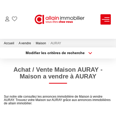
VENTES
LOCATIONS
Accueil
A vendre
Maison
AURAY
Modifier les critères de recherche
Type de transaction
Localisation
ESTIMATION
Acheter
Localisation
Achat / Vente Maison AURAY -
Type de bien
SYNDIC
Sélectionnez...
Surface min
Maison a vendre à AURAY
Plus de critères
Budget max
NOS AGENCES
Sur notre site consultez les annonces immobilière de Maison à vendre
AURAY. Trouvez votre Maison sur AURAY grâce aux annonces immobilières
Créer une alerte
Nous Contacter
de allain immobilier.
Nos Offres D'emploi