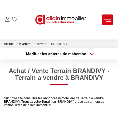
VENTES
LOCATIONS
Accueil
A vendre
Terrain
BRANDIVY
Modifier les critères de recherche
Type de transaction
Localisation
ESTIMATION
Acheter
Localisation
Achat / Vente Terrain BRANDIVY -
Type de bien
SYNDIC
Sélectionnez...
Surface min
Terrain a vendre à BRANDIVY
Plus de critères
Budget max
NOS AGENCES
Sur notre site consultez les annonces immobilière de Terrain à vendre
BRANDIVY. Trouvez votre Terrain sur BRANDIVY grâce aux annonces
Créer une alerte
Nous Contacter
immobilières de allain immobilier.
Nos Offres D'emploi