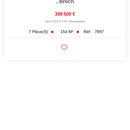
,
Brech
399 500 €
dont 4,31% TTC d'honoraires
154
M²
Réf :
7897
7
Pièce(s)