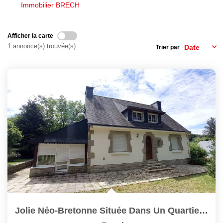
Nous Rejoindre
Immobilier BRECH
Avis Clients
Nos Actualités
Afficher la carte
1 annonce(s) trouvée(s)
Trier par
LOCATIONS VACANCES
MON COMPTE
Jolie Néo-Bretonne Située Dans Un Quartier Recherché De...