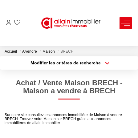
VENTES
LOCATIONS
Accueil
A vendre
Maison
BRECH
Modifier les critères de recherche
Type de transaction
Localisation
ESTIMATION
Acheter
Localisation
Achat / Vente Maison BRECH -
Type de bien
SYNDIC
Sélectionnez...
Surface min
Maison a vendre à BRECH
Plus de critères
Budget max
NOS AGENCES
Sur notre site consultez les annonces immobilière de Maison à vendre
BRECH. Trouvez votre Maison sur BRECH grâce aux annonces
Créer une alerte
Nous Contacter
immobilières de allain immobilier.
Nos Offres D'emploi