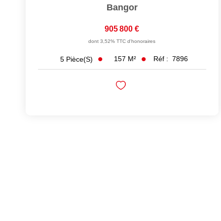
Bangor
905 800 €
dont 3,52% TTC d'honoraires
157
M²
Réf :
7896
5
Pièce(s)