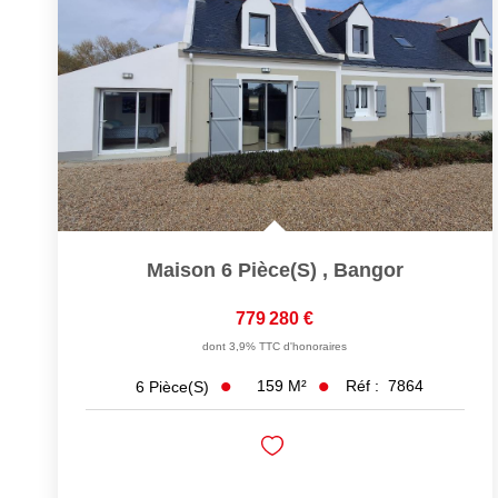
Maison 6 Pièce(s)
,
Bangor
779 280 €
dont 3,9% TTC d'honoraires
159
M²
Réf :
7864
6
Pièce(s)