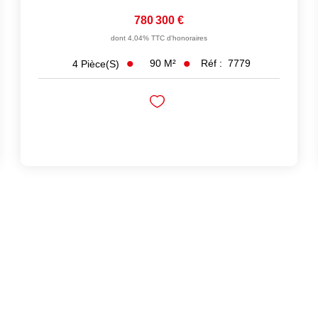
780 300 €
dont 4,04% TTC d'honoraires
90
M²
Réf :
7779
4
Pièce(s)