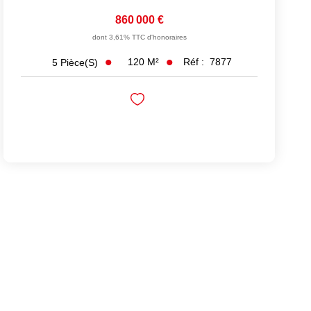
860 000 €
dont 3,61% TTC d'honoraires
120
M²
Réf :
7877
5
Pièce(s)