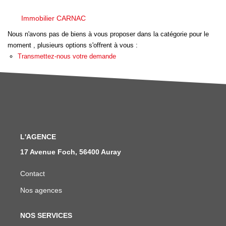
Nous Rejoindre
Immobilier CARNAC
Avis Clients
Nous n'avons pas de biens à vous proposer dans la catégorie pour le
Nos Actualités
moment , plusieurs options s'offrent à vous :
Transmettez-nous votre demande
LOCATIONS VACANCES
MON COMPTE
L'AGENCE
17 Avenue Foch, 56400 Auray
Contact
Nos agences
NOS SERVICES