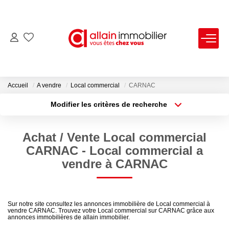
VENTES
LOCATIONS
Accueil
A vendre
Local commercial
CARNAC
Modifier les critères de recherche
Type de transaction
Localisation
ESTIMATION
Acheter
Localisation
Achat / Vente Local commercial
Type de bien
SYNDIC
Sélectionnez...
Surface min
CARNAC - Local commercial a
vendre à CARNAC
Plus de critères
Budget max
NOS AGENCES
Créer une alerte
Nous Contacter
Sur notre site consultez les annonces immobilière de Local commercial à
vendre CARNAC. Trouvez votre Local commercial sur CARNAC grâce aux
Nos Offres D'emploi
annonces immobilières de allain immobilier.