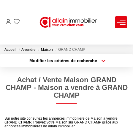
VENTES
LOCATIONS
Accueil
A vendre
Maison
GRAND CHAMP
Modifier les critères de recherche
Type de transaction
Localisation
ESTIMATION
Acheter
Localisation
Achat / Vente Maison GRAND
Type de bien
SYNDIC
Sélectionnez...
Surface min
CHAMP - Maison a vendre à GRAND
CHAMP
Plus de critères
Budget max
NOS AGENCES
Créer une alerte
Nous Contacter
Sur notre site consultez les annonces immobilière de Maison à vendre
GRAND CHAMP. Trouvez votre Maison sur GRAND CHAMP grâce aux
Nos Offres D'emploi
annonces immobilières de allain immobilier.