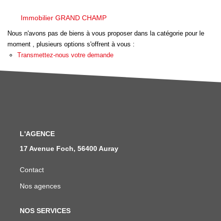
Nous Rejoindre
Immobilier GRAND CHAMP
Avis Clients
Nous n'avons pas de biens à vous proposer dans la catégorie pour le
Nos Actualités
moment , plusieurs options s'offrent à vous :
Transmettez-nous votre demande
LOCATIONS VACANCES
MON COMPTE
L'AGENCE
17 Avenue Foch, 56400 Auray
Contact
Nos agences
NOS SERVICES