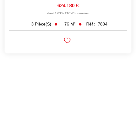
624 180 €
dont 4,03% TTC d'honoraires
76
M²
Réf :
7894
3
Pièce(s)