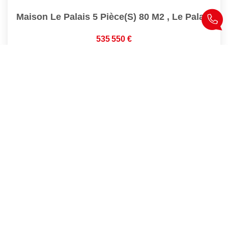
Maison Le Palais 5 Pièce(s) 80 M2
,
Le Palais
535 550 €
dont 3,99% TTC d'honoraires
80
M²
Réf :
7793
5
Pièce(s)