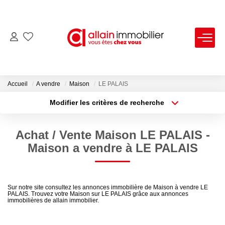
VENTES
LOCATIONS
Accueil
A vendre
Maison
LE PALAIS
Modifier les critères de recherche
Type de transaction
Localisation
ESTIMATION
Acheter
Localisation
Achat / Vente Maison LE PALAIS -
Type de bien
SYNDIC
Sélectionnez...
Surface min
Maison a vendre à LE PALAIS
Plus de critères
Budget max
NOS AGENCES
Sur notre site consultez les annonces immobilière de Maison à vendre LE
PALAIS. Trouvez votre Maison sur LE PALAIS grâce aux annonces
Créer une alerte
Nous Contacter
immobilières de allain immobilier.
Nos Offres D'emploi