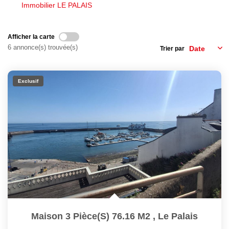
Nous Rejoindre
Immobilier LE PALAIS
Avis Clients
Nos Actualités
Afficher la carte
6 annonce(s) trouvée(s)
Trier par
LOCATIONS VACANCES
Exclusif
MON COMPTE
Maison 3 Pièce(s) 76.16 M2
,
Le Palais