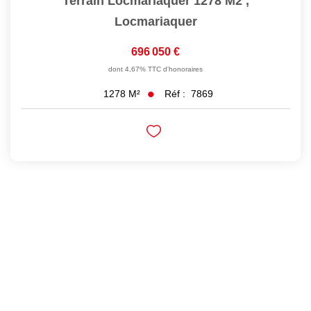
Terrain Locmariaquer 1278 M2
,
Locmariaquer
696 050 €
dont 4,67% TTC d'honoraires
Réf :
7869
1278
M²