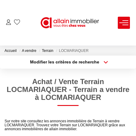
VENTES
LOCATIONS
Accueil
A vendre
Terrain
LOCMARIAQUER
Modifier les critères de recherche
Type de transaction
Localisation
ESTIMATION
Acheter
Localisation
Achat / Vente Terrain
Type de bien
SYNDIC
Sélectionnez...
Surface min
LOCMARIAQUER - Terrain a vendre
à LOCMARIAQUER
Plus de critères
Budget max
NOS AGENCES
Créer une alerte
Nous Contacter
Sur notre site consultez les annonces immobilière de Terrain à vendre
LOCMARIAQUER. Trouvez votre Terrain sur LOCMARIAQUER grâce aux
Nos Offres D'emploi
annonces immobilières de allain immobilier.