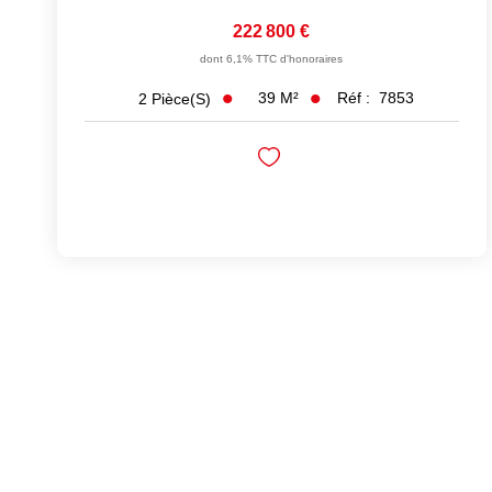
222 800 €
dont 6,1% TTC d'honoraires
39
M²
Réf :
7853
2
Pièce(s)