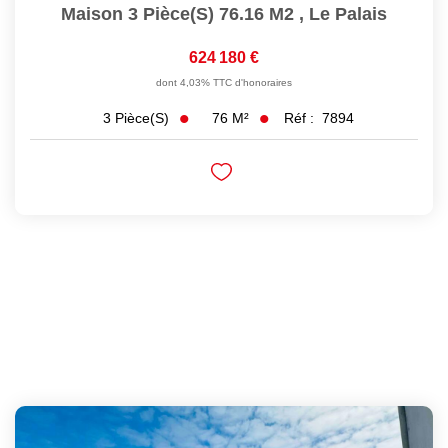
Maison 3 Pièce(s) 76.16 M2
,
Le Palais
624 180 €
dont 4,03% TTC d'honoraires
76
M²
Réf :
7894
3
Pièce(s)