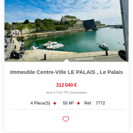
Immeuble Centre-Ville LE PALAIS
,
Le Palais
312 040 €
dont 4,71% TTC d'honoraires
55
M²
Réf :
7772
4
Pièce(s)