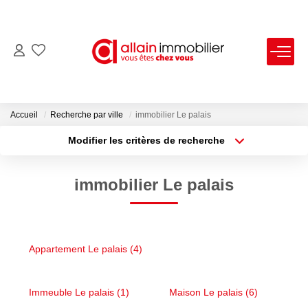
VENTES
LOCATIONS
Accueil
Recherche par ville
immobilier Le palais
Modifier les critères de recherche
Type de transaction
Localisation
ESTIMATION
Acheter
Localisation
immobilier Le palais
Type de bien
SYNDIC
Sélectionnez...
Surface min
Plus de critères
Budget max
NOS AGENCES
Appartement Le palais (4)
Créer une alerte
Nous Contacter
Nos Offres D'emploi
Immeuble Le palais (1)
Maison Le palais (6)