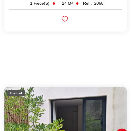
24
M²
Réf :
2068
1
Pièce(s)
Exclusif