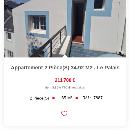
Appartement 2 Pièce(s) 34.92 M2
,
Le Palais
211 700 €
dont 5,85% TTC d'honoraires
35
M²
Réf :
7887
2
Pièce(s)