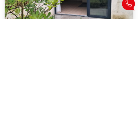
Appartement Le Palais 1 Pièce(s) 33 M2
,
Le Palais
220 880 €
dont 5,18% TTC d'honoraires
33
M²
Réf :
7791
1
Pièce(s)