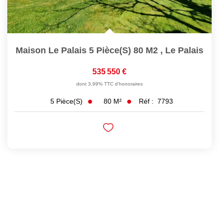
Maison Le Palais 5 Pièce(s) 80 M2
,
Le Palais
535 550 €
dont 3,99% TTC d'honoraires
80
M²
Réf :
7793
5
Pièce(s)