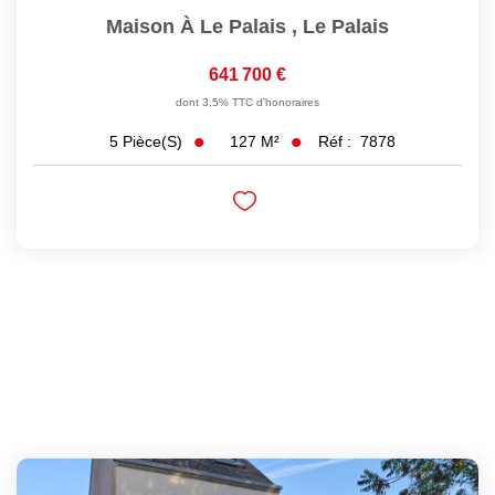
Maison À Le Palais
,
Le Palais
641 700 €
dont 3,5% TTC d'honoraires
127
M²
Réf :
7878
5
Pièce(s)