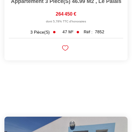
Appartement 3 Pièce(s) 46.99 M2
,
Le Palais
264 450 €
dont 5,78% TTC d'honoraires
47
M²
Réf :
7852
3
Pièce(s)