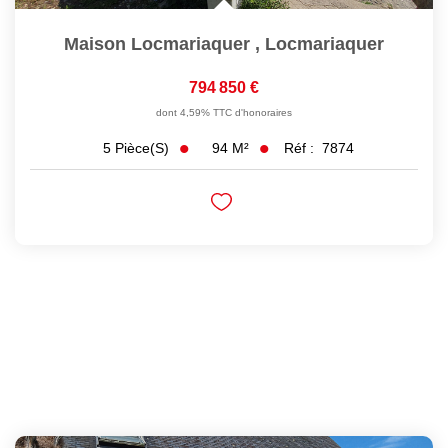
Maison Locmariaquer
,
Locmariaquer
794 850 €
dont 4,59% TTC d'honoraires
94
M²
Réf :
7874
5
Pièce(s)