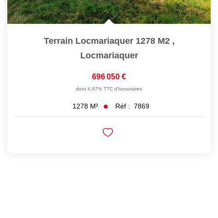
Terrain Locmariaquer 1278 M2
,
Locmariaquer
696 050 €
dont 4,67% TTC d'honoraires
Réf :
7869
1278
M²