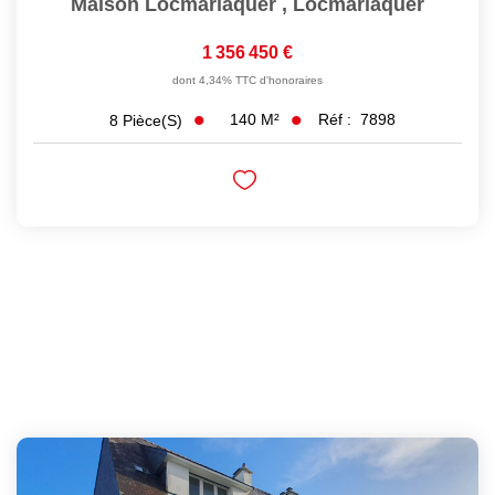
Maison Locmariaquer
,
Locmariaquer
1 356 450 €
dont 4,34% TTC d'honoraires
140
M²
Réf :
7898
8
Pièce(s)