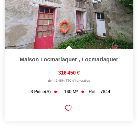
Maison Locmariaquer
,
Locmariaquer
316 450 €
dont 5,48% TTC d'honoraires
160
M²
Réf :
7844
8
Pièce(s)