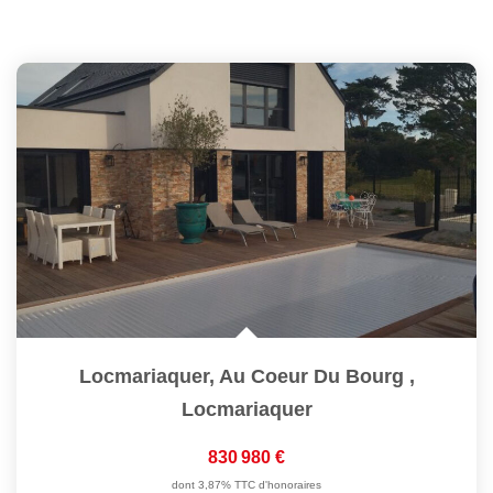
Locmariaquer, Au Coeur Du Bourg
,
Locmariaquer
830 980 €
dont 3,87% TTC d'honoraires