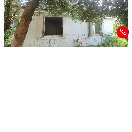
Locmariaquer,Le Guilvin, Situation Exceptionnelle !
,
Locmariaquer
524 000 €
dont 4,8% TTC d'honoraires
70
M²
Réf :
7642
3
Pièce(s)