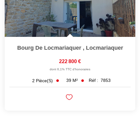
Bourg De Locmariaquer
,
Locmariaquer
222 800 €
dont 6,1% TTC d'honoraires
39
M²
Réf :
7853
2
Pièce(s)