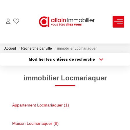
VENTES
LOCATIONS
Accueil
Recherche par ville
immobilier Locmariaquer
Modifier les critères de recherche
Type de transaction
Localisation
ESTIMATION
Acheter
Localisation
immobilier Locmariaquer
Type de bien
SYNDIC
Sélectionnez...
Surface min
Plus de critères
Budget max
NOS AGENCES
Appartement Locmariaquer (1)
Créer une alerte
Nous Contacter
Nos Offres D'emploi
Maison Locmariaquer (9)