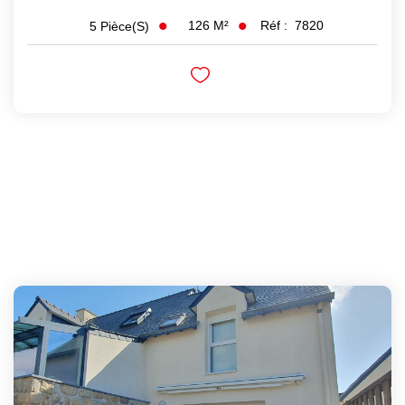
126
M²
Réf :
7820
5
Pièce(s)