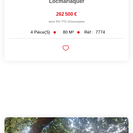
Locmariaquer
262 500 €
dont 5% TTC d'honoraires
80
M²
Réf :
7774
4
Pièce(s)