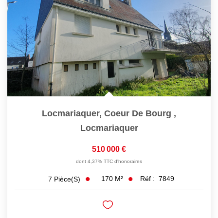
Locmariaquer, Coeur De Bourg
,
Locmariaquer
510 000 €
dont 4,37% TTC d'honoraires
170
M²
Réf :
7849
7
Pièce(s)