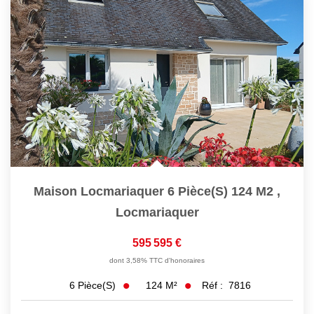
Maison Locmariaquer 6 Pièce(s) 124 M2
,
Locmariaquer
595 595 €
dont 3,58% TTC d'honoraires
124
M²
Réf :
7816
6
Pièce(s)