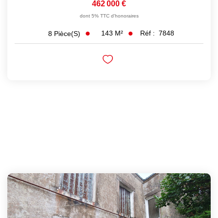
462 000 €
dont 5% TTC d'honoraires
143
M²
Réf :
7848
8
Pièce(s)