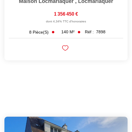
Maison Locmariaquer
,
Locmariaquer
1 356 450 €
dont 4,34% TTC d'honoraires
140
M²
Réf :
7898
8
Pièce(s)