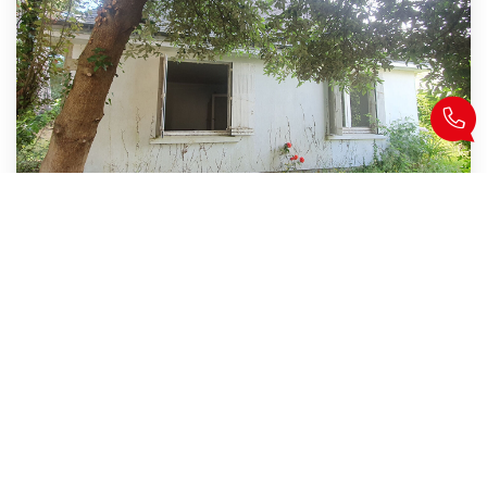
Locmariaquer,Le Guilvin, Situation Exceptionnelle !
,
Locmariaquer
524 000 €
dont 4,8% TTC d'honoraires
70
M²
Réf :
7642
3
Pièce(s)