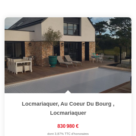
Locmariaquer, Au Coeur Du Bourg
,
Locmariaquer
830 980 €
dont 3,87% TTC d'honoraires