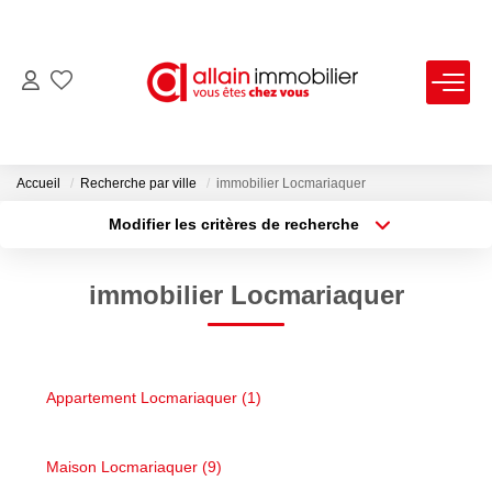
VENTES
LOCATIONS
Accueil
Recherche par ville
immobilier Locmariaquer
Modifier les critères de recherche
Type de transaction
Localisation
ESTIMATION
Acheter
Localisation
immobilier Locmariaquer
Type de bien
SYNDIC
Sélectionnez...
Surface min
Plus de critères
Budget max
NOS AGENCES
Appartement Locmariaquer (1)
Créer une alerte
Nous Contacter
Nos Offres D'emploi
Maison Locmariaquer (9)