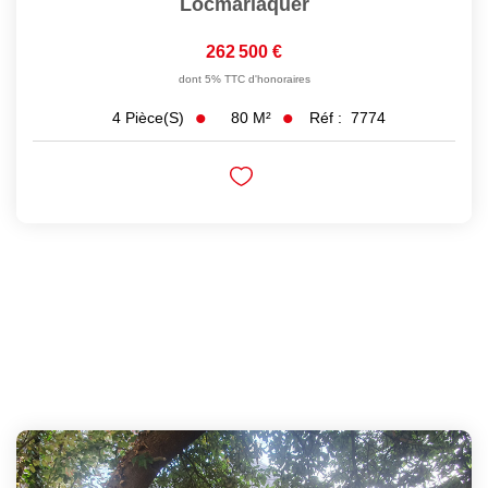
Locmariaquer
262 500 €
dont 5% TTC d'honoraires
80
M²
Réf :
7774
4
Pièce(s)