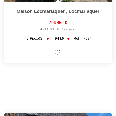
Maison Locmariaquer
,
Locmariaquer
794 850 €
dont 4,59% TTC d'honoraires
94
M²
Réf :
7874
5
Pièce(s)