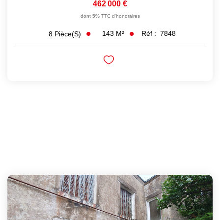
462 000 €
dont 5% TTC d'honoraires
143
M²
Réf :
7848
8
Pièce(s)