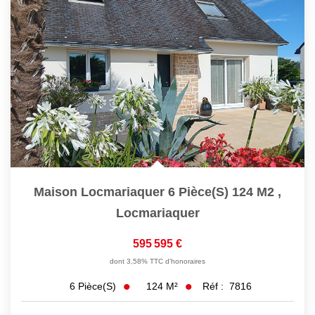
Maison Locmariaquer 6 Pièce(s) 124 M2
,
Locmariaquer
595 595 €
dont 3,58% TTC d'honoraires
124
M²
Réf :
7816
6
Pièce(s)