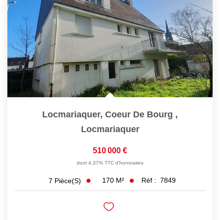
Locmariaquer, Coeur De Bourg
,
Locmariaquer
510 000 €
dont 4,37% TTC d'honoraires
170
M²
Réf :
7849
7
Pièce(s)