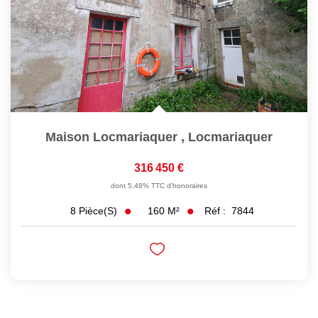
Maison Locmariaquer
,
Locmariaquer
316 450 €
dont 5,48% TTC d'honoraires
160
M²
Réf :
7844
8
Pièce(s)