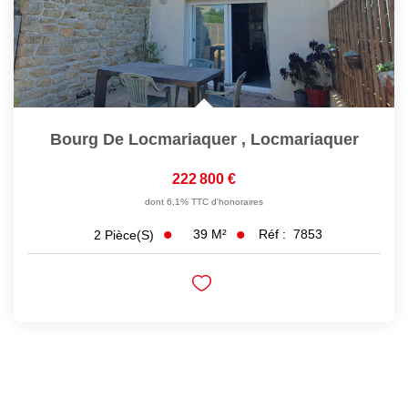
Bourg De Locmariaquer
,
Locmariaquer
222 800 €
dont 6,1% TTC d'honoraires
39
M²
Réf :
7853
2
Pièce(s)