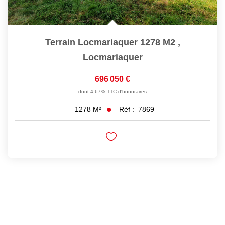
Terrain Locmariaquer 1278 M2
,
Locmariaquer
696 050 €
dont 4,67% TTC d'honoraires
Réf :
7869
1278
M²