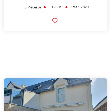
126
M²
Réf :
7820
5
Pièce(s)