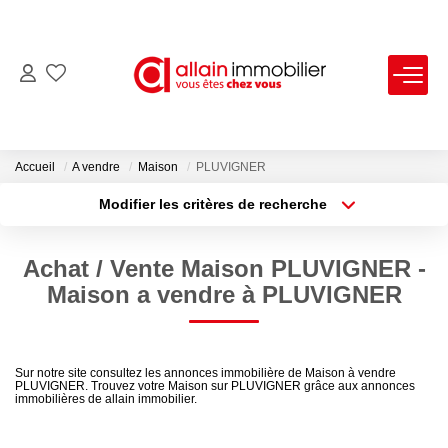
VENTES
LOCATIONS
Accueil
A vendre
Maison
PLUVIGNER
Modifier les critères de recherche
Type de transaction
Localisation
ESTIMATION
Acheter
Localisation
Achat / Vente Maison PLUVIGNER -
Type de bien
SYNDIC
Sélectionnez...
Surface min
Maison a vendre à PLUVIGNER
Plus de critères
Budget max
NOS AGENCES
Sur notre site consultez les annonces immobilière de Maison à vendre
PLUVIGNER. Trouvez votre Maison sur PLUVIGNER grâce aux annonces
Créer une alerte
Nous Contacter
immobilières de allain immobilier.
Nos Offres D'emploi