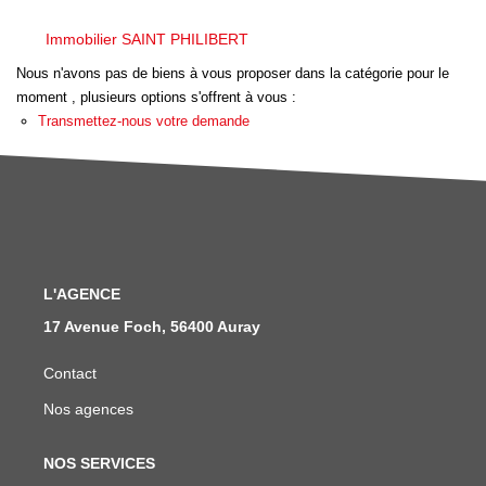
Nous Rejoindre
Immobilier SAINT PHILIBERT
Avis Clients
Nous n'avons pas de biens à vous proposer dans la catégorie pour le
Nos Actualités
moment , plusieurs options s'offrent à vous :
Transmettez-nous votre demande
LOCATIONS VACANCES
MON COMPTE
L'AGENCE
17 Avenue Foch, 56400 Auray
Contact
Nos agences
NOS SERVICES