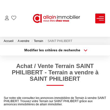
VENTES
LOCATIONS
Accueil
A vendre
Terrain
SAINT PHILIBERT
Modifier les critères de recherche
Type de transaction
Localisation
ESTIMATION
Acheter
Localisation
Achat / Vente Terrain SAINT
Type de bien
SYNDIC
Sélectionnez...
Surface min
PHILIBERT - Terrain a vendre à
SAINT PHILIBERT
Plus de critères
Budget max
NOS AGENCES
Créer une alerte
Nous Contacter
Sur notre site consultez les annonces immobilière de Terrain à vendre SAINT
PHILIBERT. Trouvez votre Terrain sur SAINT PHILIBERT grâce aux
Nos Offres D'emploi
annonces immobilières de allain immobilier.