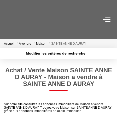
VENTES
LOCATIONS
Accueil
A vendre
Maison
SAINTE ANNE D AURAY
Modifier les critères de recherche
ESTIMATION
Localisation
Type de transaction
Surface min
Achat / Vente Maison SAINTE ANNE
Type de bien
SYNDIC
D AURAY - Maison a vendre à
Plus de critères
Budget max
SAINTE ANNE D AURAY
NOS AGENCES
Créer une alerte
Nous Contacter
Sur notre site consultez les annonces immobilière de Maison à vendre
SAINTE ANNE D AURAY. Trouvez votre Maison sur SAINTE ANNE D AURAY
Nos Offres D'emploi
grâce aux annonces immobilières de allain immobilier.
Nous Rejoindre