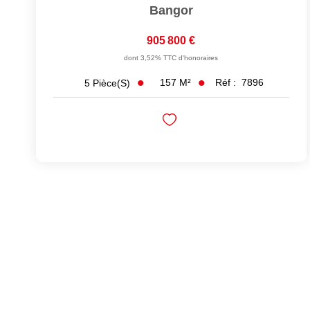
Bangor
905 800 €
dont 3,52% TTC d'honoraires
157
M²
Réf :
7896
5
Pièce(s)