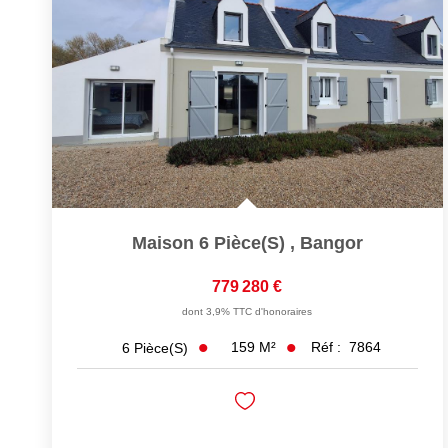
Maison 6 Pièce(s)
,
Bangor
779 280 €
dont 3,9% TTC d'honoraires
159
M²
Réf :
7864
6
Pièce(s)