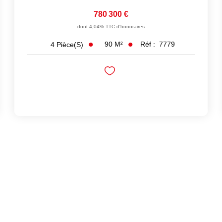
780 300 €
dont 4,04% TTC d'honoraires
90
M²
Réf :
7779
4
Pièce(s)