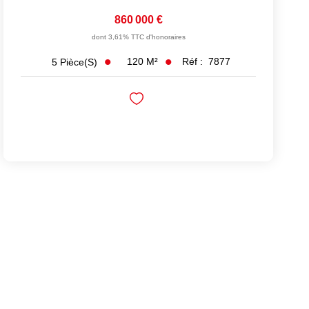
860 000 €
dont 3,61% TTC d'honoraires
120
M²
Réf :
7877
5
Pièce(s)