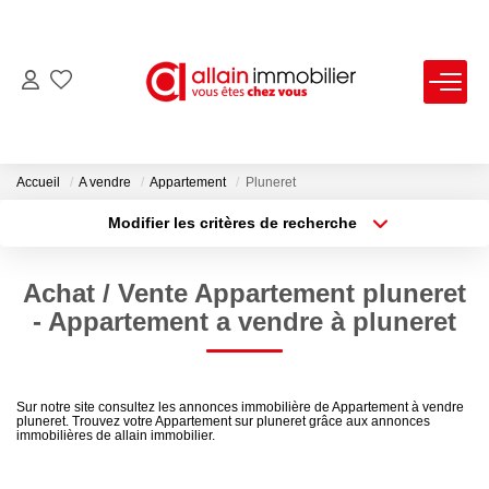
VENTES
LOCATIONS
Accueil
A vendre
Appartement
Pluneret
Modifier les critères de recherche
Type de transaction
Localisation
ESTIMATION
Acheter
Localisation
Achat / Vente Appartement pluneret
Type de bien
SYNDIC
Sélectionnez...
Surface min
- Appartement a vendre à pluneret
Plus de critères
Budget max
NOS AGENCES
Sur notre site consultez les annonces immobilière de Appartement à vendre
pluneret. Trouvez votre Appartement sur pluneret grâce aux annonces
Créer une alerte
Nous Contacter
immobilières de allain immobilier.
Nos Offres D'emploi