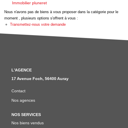
Nous Rejoindre
Immobilier pluneret
Avis Clients
Nous n'avons pas de biens à vous proposer dans la catégorie pour le
moment , plusieurs options s'offrent à vous :
Nos Actualités
Transmettez-nous votre demande
LOCATIONS VACANCES
MON COMPTE
L'AGENCE
17 Avenue Foch, 56400 Auray
Contact
Nos agences
NOS SERVICES
Nos biens vendus